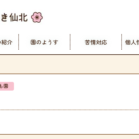
の紹介
園のようす
苦情対応
個人
も園