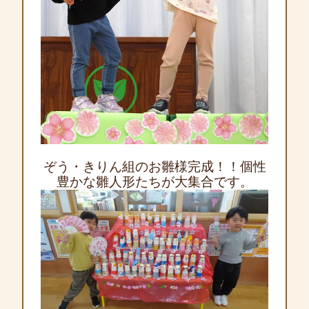
ぞう・きりん組のお雛様完成！！個性
豊かな雛人形たちが大集合です。