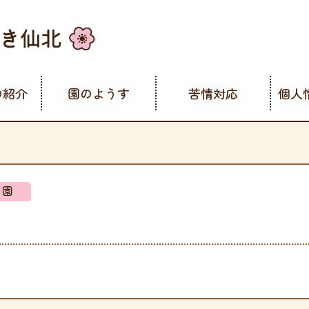
の紹介
園のようす
苦情対応
個人
も園