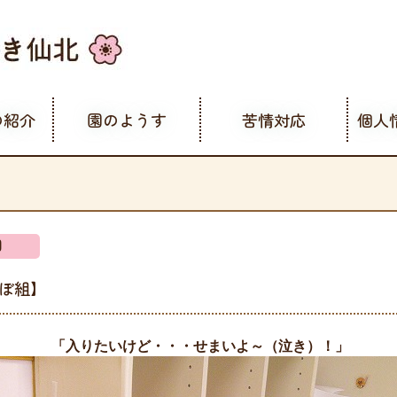
の紹介
園のようす
苦情対応
個人
園
んぼ組】
「入りたいけど・・・せまいよ～（泣き）！」