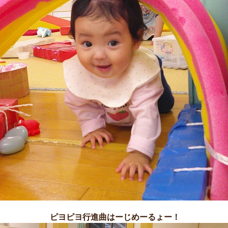
ピヨピヨ行進曲はーじめーるょー！