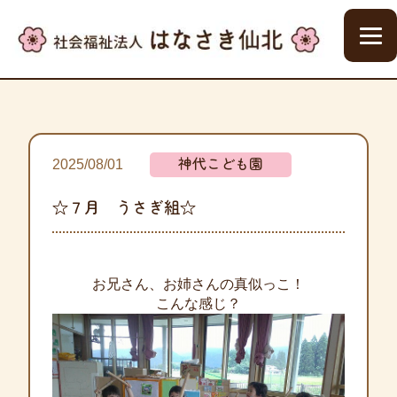
神代こども園
2025/08/01
☆７月 うさぎ組☆
お兄さん、お姉さんの真似っこ！
こんな感じ？